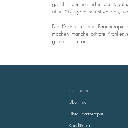
gestellt. Termine sind in der Regel 
ohne Absage versäumt werden, ste
Die Kosten für eine Paartherapi
machen manche private Krankenver
gerne darauf an.
Leistungen
Über mich
Über Paartherapie
Konditionen