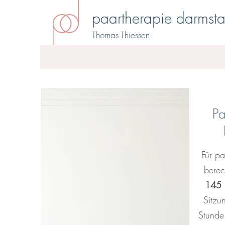
paartherapie darmsta
Thomas Thiessen
P
Für pa
bere
145 
Sitzu
Stunde